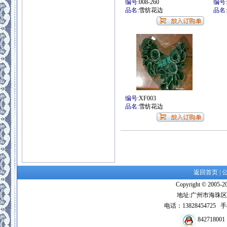
编号
:008-260
编号
品名
:雪纺花边
品名
编号
:XF003
品名
:雪纺花边
返回首页
|
Copyright © 2005-2
地址:广州市海珠区
电话：13828454725 
842718001