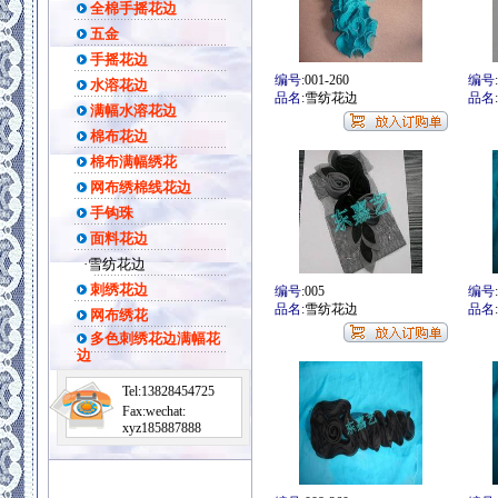
全棉手摇花边
五金
手摇花边
编号
:001-260
编号
水溶花边
品名
:雪纺花边
品名
满幅水溶花边
棉布花边
棉布满幅绣花
网布绣棉线花边
手钩珠
面料花边
·
雪纺花边
刺绣花边
编号
:005
编号
品名
:雪纺花边
品名
网布绣花
多色刺绣花边满幅花
边
Tel:13828454725
Fax:wechat:
xyz185887888